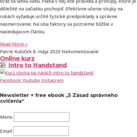
brať na ľahkú váhu. Platia v nej isté pravidlá a princípy, ktoré je
dôležité na začiatku pochopiť. Efektívne učenie stojky na
rukách vyžaduje určité fyzické predpoklady a správne
nasmerovanie. Na oba faktory sa pozrieme bližšie v
nasledujúcom článku.
Read More »
Patrik Kubiček
8. mája 2020
Nekomentované
Online kurz
Intro to Handstand
Facebook
Youtube
Instagram
Newsletter + free ebook „5 Zásad správneho
cvičenia“
Meno
Email