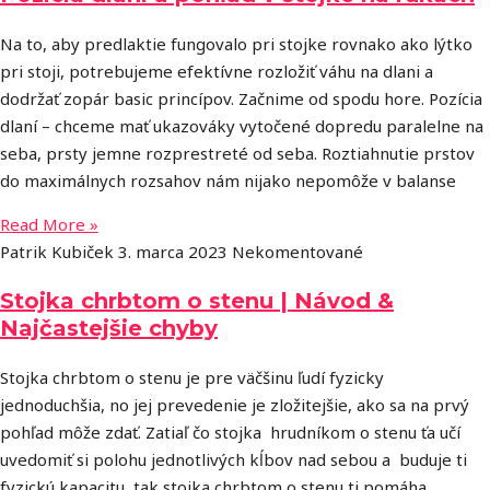
Na to, aby predlaktie fungovalo pri stojke rovnako ako lýtko
pri stoji, potrebujeme efektívne rozložiť váhu na dlani a
dodržať zopár basic princípov. Začnime od spodu hore. Pozícia
dlaní – chceme mať ukazováky vytočené dopredu paralelne na
seba, prsty jemne rozprestreté od seba. Roztiahnutie prstov
do maximálnych rozsahov nám nijako nepomôže v balanse
Read More »
Patrik Kubiček
3. marca 2023
Nekomentované
Stojka chrbtom o stenu | Návod &
Najčastejšie chyby
Stojka chrbtom o stenu je pre väčšinu ľudí fyzicky
jednoduchšia, no jej prevedenie je zložitejšie, ako sa na prvý
pohľad môže zdať. Zatiaľ čo stojka hrudníkom o stenu ťa učí
uvedomiť si polohu jednotlivých kĺbov nad sebou a buduje ti
fyzickú kapacitu, tak stojka chrbtom o stenu ti pomáha