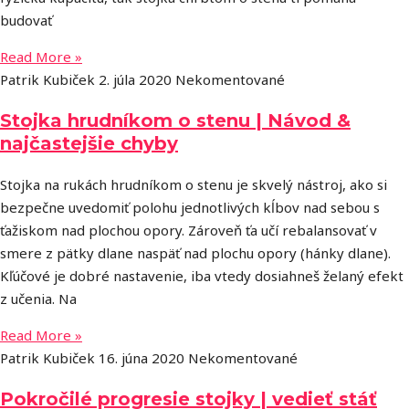
budovať
Read More »
Patrik Kubiček
2. júla 2020
Nekomentované
Stojka hrudníkom o stenu | Návod &
najčastejšie chyby
Stojka na rukách hrudníkom o stenu je skvelý nástroj, ako si
bezpečne uvedomiť polohu jednotlivých kĺbov nad sebou s
ťažiskom nad plochou opory. Zároveň ťa učí rebalansovať v
smere z pätky dlane naspäť nad plochu opory (hánky dlane).
Kľúčové je dobré nastavenie, iba vtedy dosiahneš želaný efekt
z učenia. Na
Read More »
Patrik Kubiček
16. júna 2020
Nekomentované
Pokročilé progresie stojky | vedieť stáť