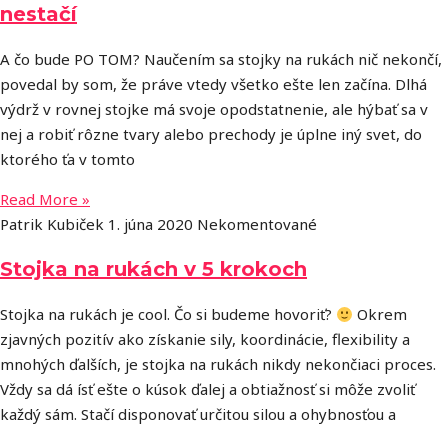
nestačí
A čo bude PO TOM? Naučením sa stojky na rukách nič nekončí,
povedal by som, že práve vtedy všetko ešte len začína. Dlhá
výdrž v rovnej stojke má svoje opodstatnenie, ale hýbať sa v
nej a robiť rôzne tvary alebo prechody je úplne iný svet, do
ktorého ťa v tomto
Read More »
Patrik Kubiček
1. júna 2020
Nekomentované
Stojka na rukách v 5 krokoch
Stojka na rukách je cool. Čo si budeme hovoriť?
Okrem
zjavných pozitív ako získanie sily, koordinácie, flexibility a
mnohých ďalších, je stojka na rukách nikdy nekončiaci proces.
Vždy sa dá ísť ešte o kúsok ďalej a obtiažnosť si môže zvoliť
každý sám. Stačí disponovať určitou silou a ohybnosťou a